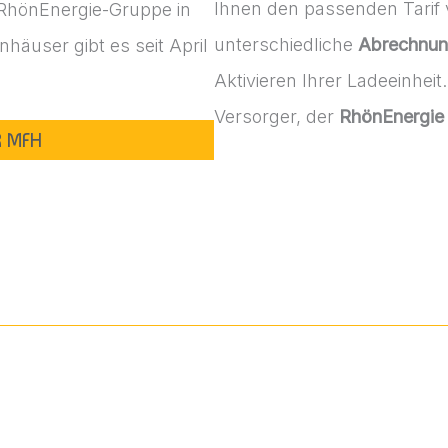
Ihnen den passenden Tarif v
 RhönEnergie-Gruppe in
unterschiedliche
Abrechnun
häuser gibt es seit April
Aktivieren Ihrer Ladeeinheit
Versorger, der
RhönEnergie
R MFH