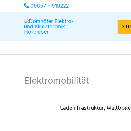
Zum
06657 – 919222
Inhalt
springen
ST
Elektromobilität
Ladeinfrastruktur, Wallboxe