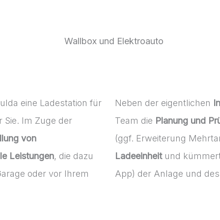
ulda eine Ladestation für
Neben der eigentlichen
I
r Sie. Im Zuge der
Team die
Planung und Pr
llung von
(ggf. Erweiterung Mehrtarif
lle Leistungen
, die dazu
Ladeeinheit
und kümmert
Garage oder vor Ihrem
App) der Anlage und de