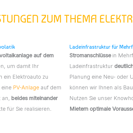
ISTUNGEN ZUM THEMA ELEKT
volatik
Ladeinfrastruktur für Meh
voltaikanlage auf dem
Stromanschlüsse
in Mehrf
n, um damit Ihr
Ladeinfrastruktur
deutlic
n ein Elektroauto zu
Planung eine Neu- oder U
 eine
PV-Anlage
auf dem
können wir Ihnen als Bau
t an,
beides miteinander
Nutzen Sie unser Knowho
e für Sie realisieren.
Mietern optimale Voraus