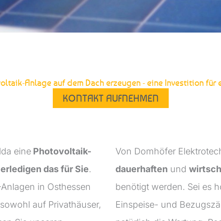
oltaik-Anlage auf dem Dach erzeugen - eine Investition für
KONTAKT AUFNEHMEN
lda eine
Photovoltaik-
Von Domhöfer Elektrotechn
 erledigen das für Sie
.
dauerhaften
und
wirtsch
-Anlagen in Osthessen
benötigt werden. Sei es 
sowohl auf Privathäuser,
Einspeise- und Bezugszäh