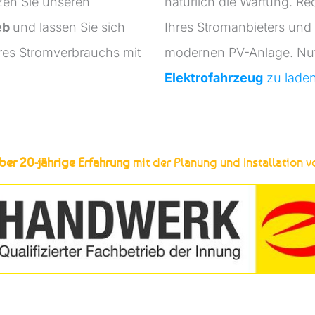
zen Sie unseren
natürlich die Wartung. Re
eb
und lassen Sie sich
Ihres Stromanbieters und
hres Stromverbrauchs mit
modernen PV-Anlage. Nu
Elektrofahrzeug
zu
lade
ber 20-jährige Erfahrung
mit der Planung und Installation 