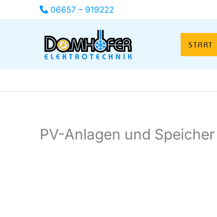
Zum
06657 – 919222
Inhalt
springen
START
PV-Anlagen und Speicher