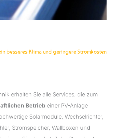
 ein besseres Klima und geringere Stromkosten
ik erhalten Sie alle Services, die zum
aftlichen
Betrieb
einer PV-Anlage
hochwertige Solarmodule, Wechselrichter,
ler, Stromspeicher, Wallboxen und