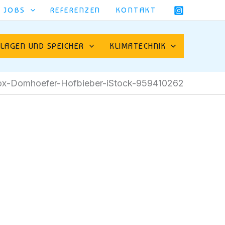
JOBS
REFERENZEN
KONTAKT
LAGEN UND SPEICHER
KLIMATECHNIK
ox-Domhoefer-Hofbieber-iStock-959410262