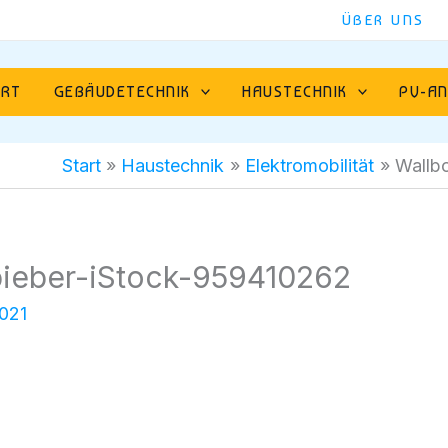
ÜBER UNS
ART
GEBÄUDETECHNIK
HAUSTECHNIK
PV-AN
Start
Haustechnik
Elektromobilität
Wallb
ieber-iStock-959410262
2021