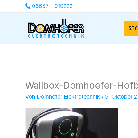
Zum
06657 – 919222
Inhalt
springen
ST
Wallbox-Domhoefer-Hofb
Von
Domhöfer Elektrotechnik
/
5. Oktober 